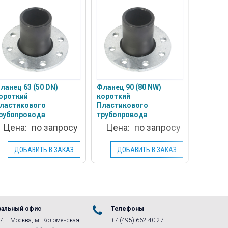
Фланец 
коротк
Пласти
трубоп
ланец 63 (50 DN)
Фланец 90 (80 NW)
ороткий
короткий
ластикового
Пластикового
рубопровода
трубопровода
Цена:
по запросу
Цена:
по запросу
Цен
ДОБАВИТЬ В ЗАКАЗ
ДОБАВИТЬ В ЗАКАЗ
ДО
ральный офис
Телефоны
, г.Москва, м. Коломенская,
+7 (495) 662-40-27