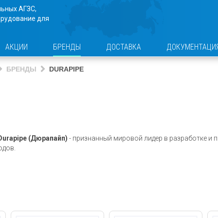
льных АГЗС,
орудование для
АКЦИИ
БРЕНДЫ
ДОСТАВКА
ДОКУМЕНТАЦИ
БРЕНДЫ
DURAPIPE
Durapipe (Дюрапайп)
- признанный мировой лидер в разработке и
одов.