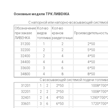
Основные модели ТРК ЛИВЕНКА
С напорной или напорно-всасывающей системой
Обозначение
Кол-во
Кол-во
при заказе
видов
кранов
Производительност
ЛИВЕНКА
топлива
раздаточных
31200
1
2
2*50
32200
2
2
5*50
32400
2
4
4*50
34400
4
4
4*50
33600
3
6
6*50
34800
4
8
8*50
С всасывающей системой подачи топлив
31201
1
2
2*50
1008*700
32201
2
2
2*50
1008*700
32401
2
4
4*50
1290*700*
33601
3
6
6*50
1720*700