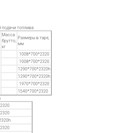
 подачи топлива
Масса
Размеры в таре,
ь
брутто,
мм
кг
1008*700*2320
1008*700*2320
1290*700*2320h
1290*700*2320h
1970*700*2320
1540*700*2320
а
*2320
*2320
2320h
*2320