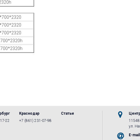
2320h
*700*2320
*700*2320
*700*2320
*700*2320h
*700*2320h
рбург
Краснодар
Статьи
Цент
-17-22
+7 (861) 231-07-98
115487
ул. Наг
E-mail