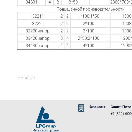
34801
4
8
8*50
2360*700*
Повышенной производительности
32211
2
2
1*100;1*50
1008
32221
2
2
2*100
1008
32220напор.
2
2
2*100
1008
33420напор.
3
4
2*50;2*100
1290
34440напор.
4
4
4*100
1290
Item id: 5:23
Филиалы:
Санкт-Пете
+7 (812) 600