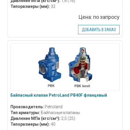
Давление МПа
(кгс/см²)
:
1,6 (16)
Типоразмеры
(мм)
:
32
Цена:
по запросу
ДОБАВИТЬ В ЗАКАЗ
Байпасный клапан PetroLand PB40F фланцевый
Производитель:
Petroland
Тип арматуры:
Байпасные клапаны
Давление МПа
(кгс/см²)
:
2,5 (25)
Типоразмеры
(мм)
:
40