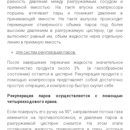
разность давлений между разгружаемым сосудом и
приемной емкостью. На такте впуска компрессора
поршень втягивает пары и понижает давление в
принимающей емкости. На такте выпуска происходит
перемещение отмеренного объема паров под более
высоким давлением в разгружаемую цистерну, где они
вытесняют равный им, объем жидкости через отдельную
линию в приемную емкость.
для систем рекуперации паров
После завершения перекачки жидкости значительное
колличество продукта около 3% (в газообразном
состоянии) остается в цистерне. Рекуперация продукта с
помощью компрессора представляет собой достаточно
простую операцию, и компрессор быстро окупит себя.
Рекуперация паров осуществляется с помощью
четырехходового крана.
Если повернуть его ручку на 90°, направление потока газа
изменится на противоположное, и давление паров в
разгружаемой цистерне снизится. На этом этапе
оставшаяся жидкость превращается в пары, которые