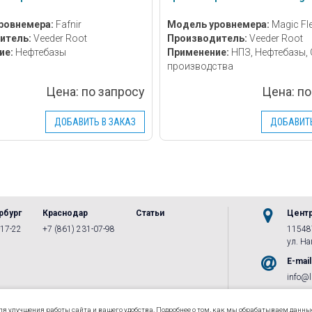
ровнемера:
Fafnir
Модель уровнемера:
Magic Fl
итель:
Veeder Root
Производитель:
Veeder Root
ие:
Нефтебазы
Применение:
НПЗ, Нефтебазы,
производства
Цена:
по запросу
Цена:
по
ДОБАВИТЬ В ЗАКАЗ
ДОБАВИТЬ
рбург
Краснодар
Статьи
Цент
-17-22
+7 (861) 231-07-98
115487
ул. Наг
E-mail
info@l
ВКонт
Групп
для улучшения работы сайта и вашего удобства. Подробнее о том, как мы обрабатываем данны