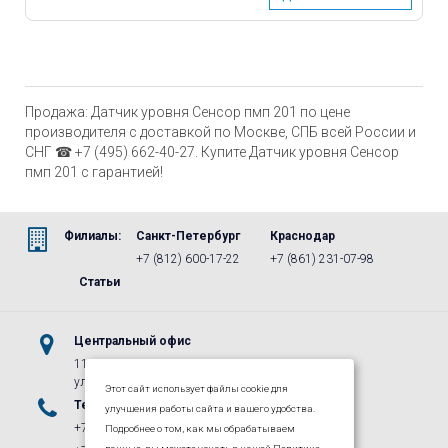
Продажа: Датчик уровня Сенсор пмп 201 по цене
производителя с доставкой по Москве, СПБ всей России и
СНГ ☎ +7 (495) 662-40-27. Купите Датчик уровня Сенсор
пмп 201 с гарантией!
Филиалы:
Санкт-Петербург
Краснодар
+7 (812) 600-17-22
+7 (861) 231-07-98
Статьи
Центральный офис
115487, г.Москва, м. Коломенская,
ул. Нагатинская, д. 16, к. 1, стр. 5
Этот сайт использует файлы cookie для
Телефоны
E-mail
улучшения работы сайта и вашего удобства.
+7 (495) 662-40-27
info@lpgroup.ru
Подробнее о том, как мы обрабатываем