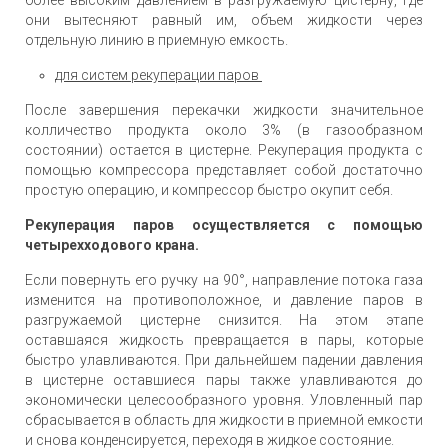
более высоким давлением в разгружаемую цистерну, где
они вытесняют равный им, объем жидкости через
отдельную линию в приемную емкость.
для систем рекуперации паров
После завершения перекачки жидкости значительное
колличество продукта около 3% (в газообразном
состоянии) остается в цистерне. Рекуперация продукта с
помощью компрессора представляет собой достаточно
простую операцию, и компрессор быстро окупит себя.
Рекуперация паров осуществляется с помощью
четырехходового крана.
Если повернуть его ручку на 90°, направление потока газа
изменится на противоположное, и давление паров в
разгружаемой цистерне снизится. На этом этапе
оставшаяся жидкость превращается в пары, которые
быстро улавливаются. При дальнейшем падении давления
в цистерне оставшиеся пары также улавливаются до
экономически целесообразного уровня. Уловленный пар
сбрасывается в область для жидкости в приемной емкости
и снова конденсируется, переходя в жидкое состояние.