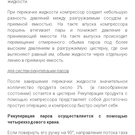
жидкости.
При перекачке жидкости компрессор создает небольшую
разность давлений между разгружаемым сосудом и
приемной емкостью. На такте впуска компрессора
поршень втягивает пары и понижает давление в
принимающей емкости. На такте выпуска происходит
перемещение отмеренного объема паров под более
высоким давлением в разгружаемую цистерну, где они
вытесняют равный им, объем жидкости через отдельную
линию в приемную емкость.
для систем рекуперации паров
После завершения перекачки жидкости значительное
колличество продукта около 3% (в газообразном
состоянии) остается в цистерне. Рекуперация продукта с
помощью компрессора представляет собой достаточно
простую операцию, и компрессор быстро окупит себя.
Рекуперация паров осуществляется с помощью
четырехходового крана.
Если повернуть его ручку на 90°, направление потока газа