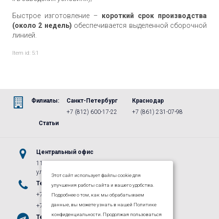
Быстрое изготовление –
короткий срок производства
(около 2 недель)
обеспечивается выделенной сборочной
линией.
Item id: 5:1
Филиалы:
Санкт-Петербург
Краснодар
+7 (812) 600-17-22
+7 (861) 231-07-98
Статьи
Центральный офис
115487, г.Москва, м. Коломенская,
ул. Нагатинская, д. 16, к. 1, стр. 5
Этот сайт использует файлы cookie для
Телефоны
E-mail
улучшения работы сайта и вашего удобства.
+7 (495) 662-40-27
info@lpgroup.ru
Подробнее о том, как мы обрабатываем
данные, вы можете узнать в нашей Политике
+7 (800) 333-71-37
конфиденциальности. Продолжая пользоваться
Телеграм
ВКонтакте