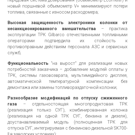
новый поршневой объемометр V+ минимизируют потери
топлива, связанные с износом расходомера;
Высокая защищенность электроники колонки от
несанкционированного вмешательства
– практика
эксплуатации ТРК Gilbarco отечественными топливными
операторами подтвердила их стойкость к
противоправным действиям персонала АЗС и сервисных
служб;
Функциональность
"на вырост" для реализации новых
потребностей заказчика – добавление модулей оплаты у
ТРК, системы газовозврата, мультимедийного дисплея,
автоматической температурной компенсации без
демонтажа или замены топливораздаточной колонки;
Разнообразие модификаций по отпуску сжиженного
газа
– отдельностоящая многопродуктовая ТРК
(реализация только СУГ), комбинированная колонка
(реализация на одной ТРК СУГ, бензина и дизеля),
доустанавливаемый модуль (полноценная ТРК для
отпуска СУГ, интегрируемая с бензиново-дизельной SK700-
II в заводских условиях);