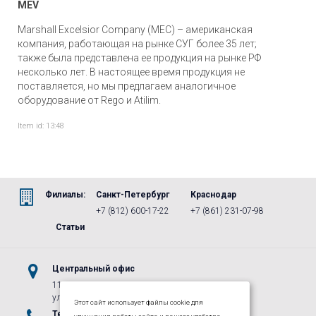
MEV
Marshall Excelsior Company (МЕС) – американская
компания, работающая на рынке СУГ более 35 лет;
также была представлена ее продукция на рынке РФ
несколько лет. В настоящее время продукция не
поставляется, но мы предлагаем аналогичное
оборудование от Rego и Atilim.
Item id: 13:48
Филиалы:
Санкт-Петербург
Краснодар
+7 (812) 600-17-22
+7 (861) 231-07-98
Статьи
Центральный офис
115487, г.Москва, м. Коломенская,
ул. Нагатинская, д. 16, к. 1, стр. 5
Этот сайт использует файлы cookie для
Телефоны
E-mail