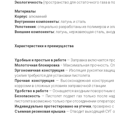
Экологичность
(пространство для остаточного газа в п
Материалы
Корпус
: алюминий
Внутренние компоненты:
латунь и сталь
Уплотнения:
специально разработаны из полимеров и эл
Внешние компоненты:
латунь, нержавеющая сталь, ано
Характеристики и преимущества
Удобные и простые в работе
— Заправка включается про
Молоточная блокировка
– Максимальная прочность. Спе
Эргономичная конструкция
— Изоляция рукоятки защищ
усилия требуются для установки пистолета.
Прочная конструкция
— Высоконадежная конструкция 
коррозии в сложных условиях заправочной станции.
Удобство в работе
— Оснащается входным поворотным со
Безопасность
— Пистолет подает газ только после над
пистолета возможно только при отсоединении оператор
Индивидуально протестировано на утечки
, проверено 
Съемная резиновая крышка
— Отводит выходящий СУГ от