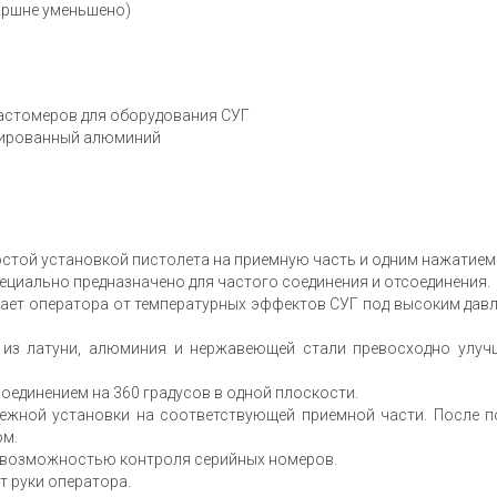
оршне уменьшено)
астомеров для оборудования СУГ
дированный алюминий
стой установкой пистолета на приемную часть и одним нажатием
циально предназначено для частого соединения и отсоединения.
ает оператора от температурных эффектов СУГ под высоким дав
из латуни, алюминия и нержавеющей стали превосходно улучш
единением на 360 градусов в одной плоскости.
ежной установки на соответствующей приемной части. После п
ом.
с возможностью контроля серийных номеров.
 руки оператора.