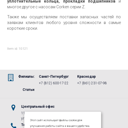
уплотнительные кольца, прокладки подшипников
и
многое другое с насосам Corken серии Z.
Также мы осуществляем поставки запасных частей по
заявкам клиентов любого уровня сложности в самые
короткие сроки.
Item id: 10:121
Филиалы:
Санкт-Петербург
Краснодар
+7 (812) 600-17-22
+7 (861) 231-07-98
Статьи
Центральный офис
115487, г.Москва, м. Коломенская,
ул. Нагатинская, д. 16, к. 1, стр. 5
Этот сайт использует файлы cookie для
Телефоны
E-mail
улучшения работы сайта и вашего удобства.