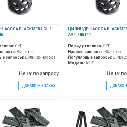
НАСОСА BLACKMER LGL 2'
ЦИЛИНДР НАСОСА BLACKMER 
05
АРТ.185111
оплива:
СУГ
По виду топлива:
СУГ
апчасти:
Blackmer
Насосы запчасти:
Blackmer
ые запросы:
Цилиндр насоса
Популярные запросы:
Цилинд
gl 2'
Модель:
lgl 3'
Цена:
по запросу
Цена:
по
ДОБАВИТЬ В ЗАКАЗ
ДОБАВИТЬ