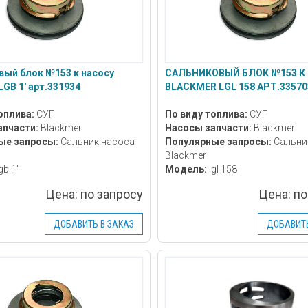
вый блок №153 к насосу
САЛЬНИКОВЫЙ БЛОК №153 К
LGB 1' арт.331934
BLACKMER LGL 158 АРТ.33570
оплива:
СУГ
По виду топлива:
СУГ
апчасти:
Blackmer
Насосы запчасти:
Blackmer
ые запросы:
Сальник насоса
Популярные запросы:
Сальни
Blackmer
gb 1'
Модель:
lgl 158
Цена:
по запросу
Цена:
по
ДОБАВИТЬ В ЗАКАЗ
ДОБАВИТЬ