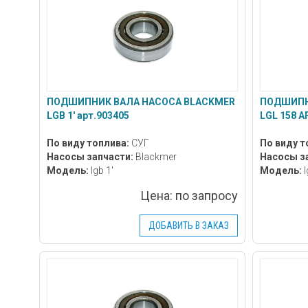
ПОДШИПНИК ВАЛА НАСОСА BLACKMER
ПОДШИПН
LGB 1' арт.903405
LGL 158 А
По виду топлива:
СУГ
По виду т
Насосы запчасти:
Blackmer
Насосы з
Модель:
lgb 1'
Модель:
l
Цена:
по запросу
ДОБАВИТЬ В ЗАКАЗ