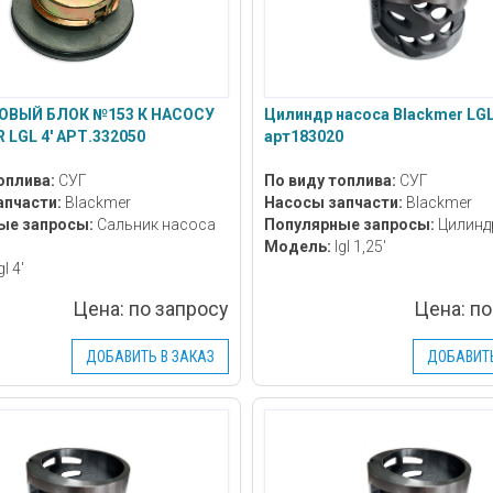
ОВЫЙ БЛОК №153 К НАСОСУ
Цилиндр насоса Blackmer LGL 
LGL 4' АРТ.332050
арт183020
оплива:
СУГ
По виду топлива:
СУГ
апчасти:
Blackmer
Насосы запчасти:
Blackmer
ые запросы:
Сальник насоса
Популярные запросы:
Цилинд
Модель:
lgl 1,25'
gl 4'
Цена:
по запросу
Цена:
по
ДОБАВИТЬ В ЗАКАЗ
ДОБАВИТЬ