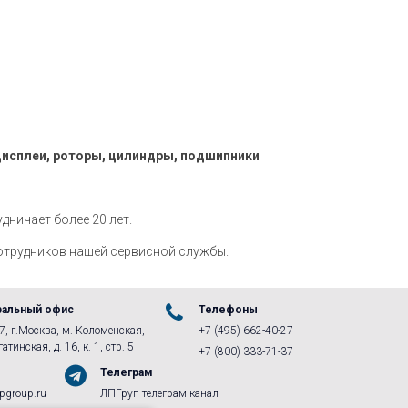
дисплеи, роторы, цилиндры, подшипники
дничает более 20 лет.
отрудников нашей сервисной службы.
ральный офис
Телефоны
, г.Москва, м. Коломенская,
+7 (495) 662-40-27
атинская, д. 16, к. 1, стр. 5
+7 (800) 333-71-37
Телеграм
pgroup.ru
ЛПГруп телеграм канал