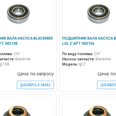
ИК ВАЛА НАСОСА BLACKMER
ПОДШИПНИК ВАЛА НАСОСА 
РТ.903148
LGL 2' АРТ.903156
оплива:
СУГ
По виду топлива:
СУГ
апчасти:
Blackmer
Насосы запчасти:
Blackmer
gl 158
Модель:
lgl 2'
Цена:
по запросу
Цена:
по
ДОБАВИТЬ В ЗАКАЗ
ДОБАВИТЬ