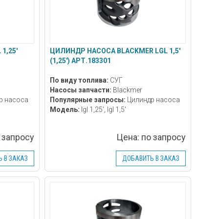
1,25'
ЦИЛИНДР НАСОСА BLACKMER LGL 1,5'
(1,25') АРТ.183301
По виду топлива:
СУГ
Насосы запчасти:
Blackmer
р насоса
Популярные запросы:
Цилиндр насоса
Модель:
lgl 1,25', lgl 1,5'
 запросу
Цена:
по запросу
 В ЗАКАЗ
ДОБАВИТЬ В ЗАКАЗ