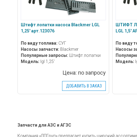
Штифт лопатки насоса Blackmer LGL
ШТИФТ Л
1,25' арт.123076
LGL 1,5' 
По виду топлива:
СУГ
По виду т
Насосы запчасти:
Blackmer
Насосы з
Популярные запросы:
Штифт лопатки
Популярн
Модель:
lgl 1,25'
Модель:
l
Цена:
по запросу
ДОБАВИТЬ В ЗАКАЗ
Запчасти для АЗС и АГЗС
Компания «ЛПГруп» предлагает купить широкий ассортиме