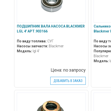
ПОДШИПНИК ВАЛА НАСОСА BLACKMER
Сальнико
LGL 4' АРТ.903166
Blackmer 
По виду топлива:
СУГ
По виду т
Насосы запчасти:
Blackmer
Насосы з
Модель:
lgl 4'
Популярн
Blackmer
Модель:
l
Цена:
по запросу
ДОБАВИТЬ В ЗАКАЗ