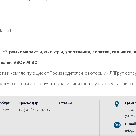
Jacket
елей:
ремкомплекты, фильтры, уплотнения, лопатки, сальники, 
вания АЗС и АГЗС
ти и комплектующие от Производителей, с которыми ЛПГруп сотру
 могут оперативно получать квалифицированную консультацию с
рбург
Краснодар
Статьи
Цент
-17-22
+7 (861) 231-07-98
115487
ул. Наг
E-mail
info@l