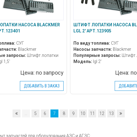
ОПАТКИ НАСОСА BLACKMER
ШТИФТ ЛОПАТКИ НАСОСА B
АРТ.123401
LGL 2' АРТ.123905
оплива:
СУГ
По виду топлива:
СУГ
апчасти:
Blackmer
Насосы запчасти:
Blackmer
ые запросы:
Штифт лопатки
Популярные запросы:
Штифт 
gl 1,5'
Модель:
lgl 2'
Цена:
по запросу
Цена:
по
ДОБАВИТЬ В ЗАКАЗ
ДОБАВИТЬ
...
5
6
7
8
9
10
11
12
13
нт запчастей для оборудования АЗС и АГЗС: