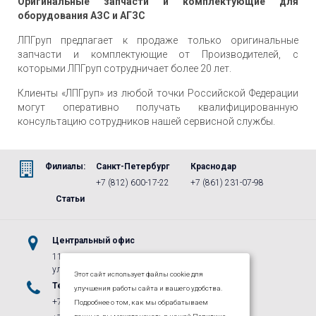
Оригинальные запчасти и комплектующие для
оборудования АЗС и АГЗС
ЛПГруп предлагает к продаже только оригинальные
запчасти и комплектующие от Производителей, с
которыми ЛПГруп сотрудничает более 20 лет.
Клиенты «ЛПГруп» из любой точки Российской Федерации
могут оперативно получать квалифицированную
консультацию сотрудников нашей сервисной службы.
Филиалы:
Санкт-Петербург
Краснодар
+7 (812) 600-17-22
+7 (861) 231-07-98
Статьи
Центральный офис
115487, г.Москва, м. Коломенская,
ул. Нагатинская, д. 16, к. 1, стр. 5
Этот сайт использует файлы cookie для
Телефоны
E-mail
улучшения работы сайта и вашего удобства.
+7 (495) 662-40-27
info@lpgroup.ru
Подробнее о том, как мы обрабатываем